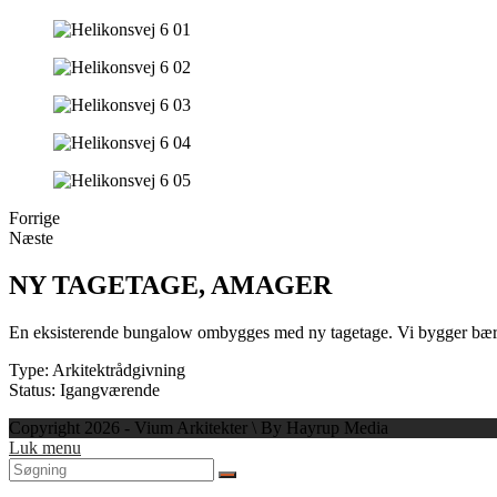
Forrige
Næste
NY TAGETAGE, AMAGER
En eksisterende bungalow ombygges med ny tagetage. Vi bygger bæred
Type: Arkitektrådgivning
Status: Igangværende
Copyright 2026 - Vium Arkitekter \ By Hayrup Media
Luk menu