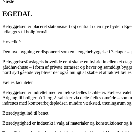
Næste
EGEDAL
Bebyggelsen er placeret stationsnært og centralt i den nye bydel i Ege
udlægges til boligformål.
Hovedidé
Den nye bygning er disponeret som en længebebyggelse i 3 etager – pl
Bebyggelsesforslagets hovedidé er at skabe en hybrid imellem et etag
gårdhavehuse – i form af private terrasser og haver og samtidigt bygg
nord-syd gående vej bliver det også muligt at skabe et attraktivt fælle
Fælles faciliteter
Bebyggelsen er indrettet med en række fælles faciliteter. Fællesarealet
Adgang til boliger på 1. og 2. sal sker via dette fælles område – som 
indrettes med kontorarbejdspladser, mindre værksted, træningsrum og
Bæredygtigt ind til benet
Bæredygtighed er indtænkt i valg af materialer og konstruktioner og f