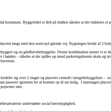
dal kommune. Byggefeltet er delt på midten således at der etableres et 
aceret langs med den nord-syd gående vej. Bygningen består af 2 bolig
ebyggeri og en gårdhavebebyggelse. Denne kombination mener vi er den r
er i højden – således at der spilles op imod parkeringshusets skala og
s haverum.
 fordeler sig over 2 etager og placeres centralt i længebebyggelsen –
so
man passerer igennem for at komme op til sin bolig.
I stueetagen placer
 pejsestue mm.
ællesarealerne understøtter social bæredygtighed.