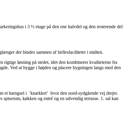
parkeringshus i 3 ½ etage på den ene halvdel og den resterende del
længer der bindes sammen af fællesfaciliteter i midten.
igtige løsning på stedet, idet den kombinerer kvaliteterne fra
 tyngde. Ved at bygge i højden og placere bygningen langs med den
m et hængsel i
’knækket’
hvor den nord-sydgående vej drejer.
es spiserum, køkken og entré og en udvendig terrasse. 1. sal kan