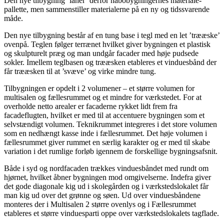
Den nye tilbygning ’låner’ derfor nabobygningernes materiale-
pallette, men sammenstiller materialerne på en ny og tidssvarende
måde.
Den nye tilbygning består af en tung base i tegl med en let ’trææske’
ovenpå. Teglen følger terrænet hvilket giver bygningen et plastisk
og skulpturelt præg og man undgår facader med høje pudsede
sokler. Imellem teglbasen og trææsken etableres et vinduesbånd der
får trææsken til at ’svæve’ og virke mindre tung.
Tilbygningen er opdelt i 2 volumener – et større volumen for
multisalen og fællesrummet og et mindre for værkstedet. For at
overholde netto arealer er facaderne rykket lidt frem fra
facadeflugten, hvilket er med til at accentuere bygningen som et
selvstændigt volumen. Teknikrummet integreres i det store volumen
som en nedhængt kasse inde i fællesrummet. Det høje volumen i
fællesrummet giver rummet en særlig karakter og er med til skabe
variation i det rumlige forløb igennem de forskellige bygningsafsnit.
Både i syd og nordfacaden trækkes vinduesbåndet med rundt om
hjørnet, hvilket åbner bygningen mod omgivelserne. Indefra giver
det gode diagonale kig ud i skolegården og i værkstedslokalet får
man kig ud over det grønne og søen. Ud over vinduesbåndene
monteres der i Multisalen 2 større ovenlys og i Fællesrummet
etableres et større vinduesparti oppe over værkstedslokalets tagflade.